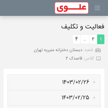
فعالیت و تکلیف
4
...
2
1
شعبه:
دبستان دخترانه منیریه تهران
کلاس:
قاصدک 2
1403/02/26
1403/02/25