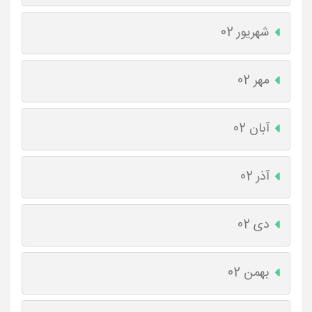
شهریور 02
مهر 02
آبان 02
آذر 02
دی 02
بهمن 02