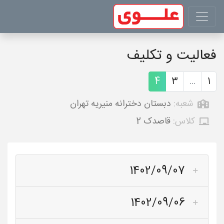
فعالیت و تکلیف
4
3
...
1
شعبه:
دبستان دخترانه منیریه تهران
کلاس:
قاصدک 2
1402/09/07
1402/09/06