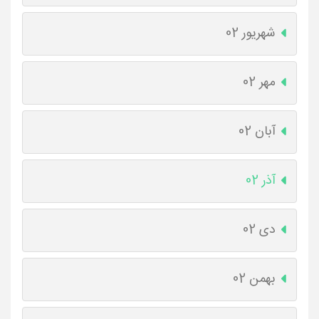
شهریور 02
مهر 02
آبان 02
آذر 02
دی 02
بهمن 02