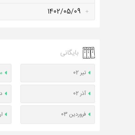
1402/05/09
بایگانی
تیر 02
مر
آذر 02
دی
فروردین 03
ار