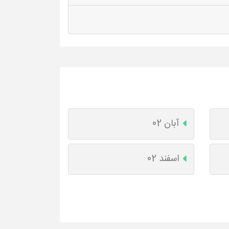
آبان 02
اسفند 02