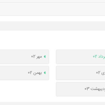
داد 02
مهر 02
 02
بهمن 02
دیبهشت 03