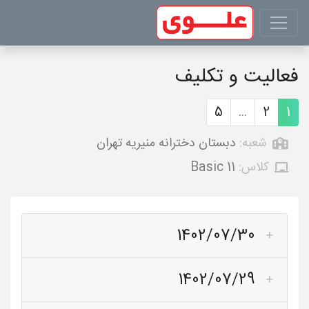
فعالیت و تکلیف
5
...
2
1
شعبه:
دبستان دخترانه منیریه تهران
کلاس:
Basic 11
1402/07/30
1402/07/29