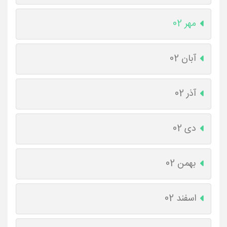
مهر 02
آبان 02
آذر 02
دی 02
بهمن 02
اسفند 02