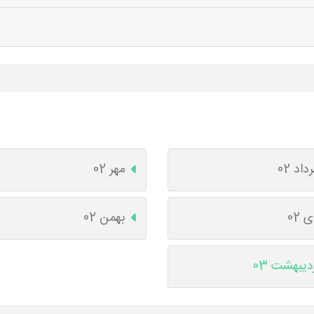
داد 02
مهر 02
 02
بهمن 02
دیبهشت 03