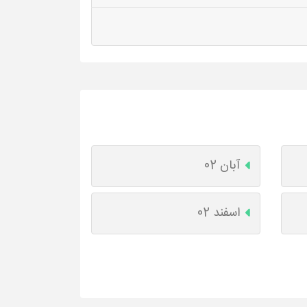
آبان 02
اسفند 02