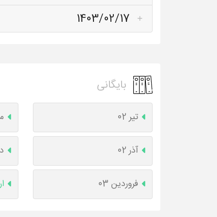
1403/02/17
بایگانی
تیر 02
مر
آذر 02
دی
فروردین 03
ار