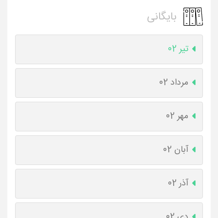
بایگانی
تیر 02
مرداد 02
مهر 02
آبان 02
آذر 02
دی 02