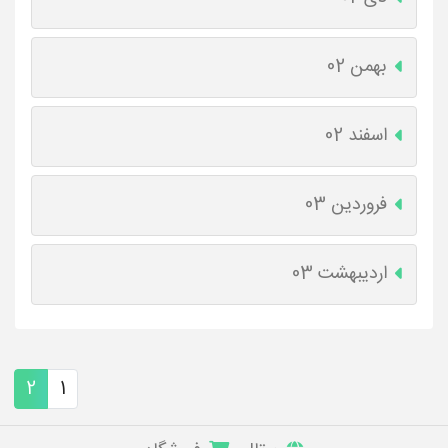
بهمن 02
اسفند 02
فروردین 03
اردیبهشت 03
2
1