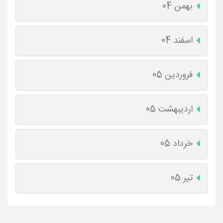
بهمن 04
اسفند 04
فروردین 05
اردیبهشت 05
خرداد 05
تیر 05