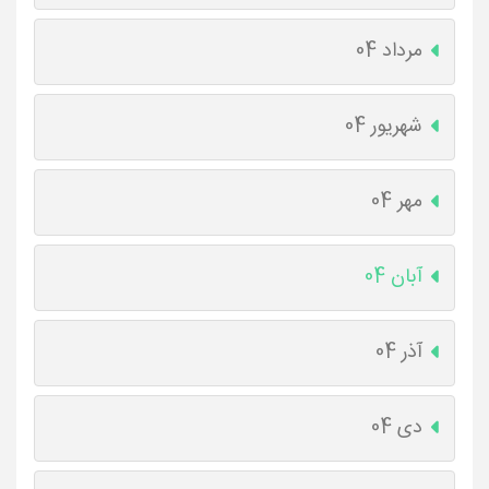
مرداد 04
شهریور 04
مهر 04
آبان 04
آذر 04
دی 04