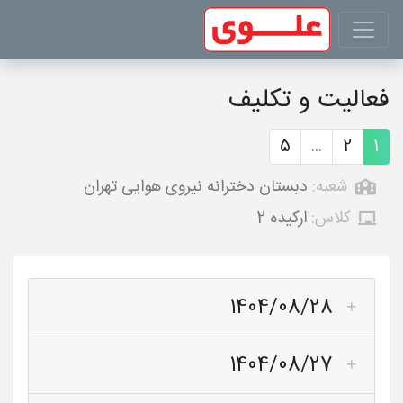
فعالیت و تکلیف
5
...
2
1
شعبه:
دبستان دخترانه نیروی هوایی تهران
کلاس:
ارکیده 2
1404/08/28
1404/08/27