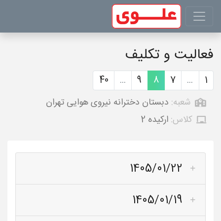
فعالیت و تکلیف
40
...
9
8
7
...
1
شعبه:
دبستان دخترانه نیروی هوایی تهران
کلاس:
ارکیده 2
1405/01/22
1405/01/19