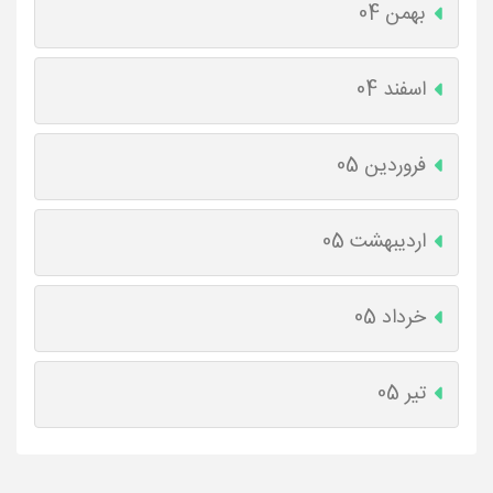
بهمن 04
اسفند 04
فروردین 05
اردیبهشت 05
خرداد 05
تیر 05