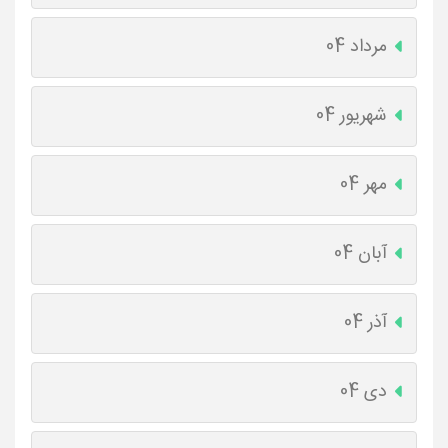
مرداد 04
شهریور 04
مهر 04
آبان 04
آذر 04
دی 04