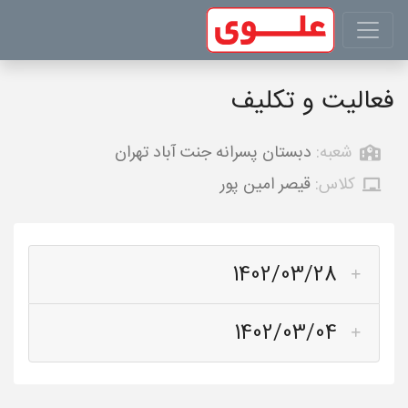
فعالیت و تکلیف
شعبه:
دبستان پسرانه جنت آباد تهران
کلاس:
قیصر امین پور
1402/03/28
1402/03/04