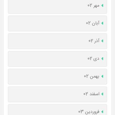
مهر 02
آبان 02
آذر 02
دی 02
بهمن 02
اسفند 02
فروردین 03