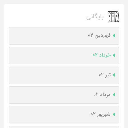
بایگانی
فروردین 02
خرداد 02
تیر 02
مرداد 02
شهریور 02