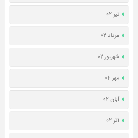
تیر 02
مرداد 02
شهریور 02
مهر 02
آبان 02
آذر 02