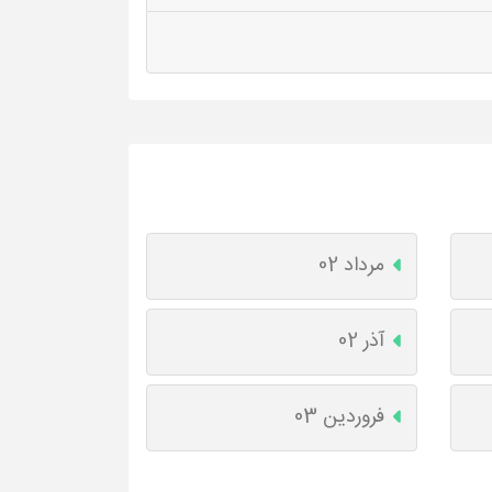
مرداد 02
آذر 02
فروردین 03