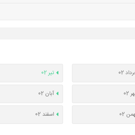
داد 02
تیر 02
ر 02
آبان 02
من 02
اسفند 02