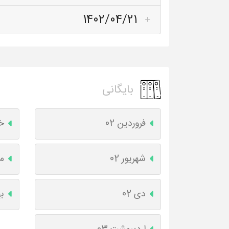
1402/04/21
بایگانی
فروردین 02
خر
شهریور 02
مه
دی 02
به