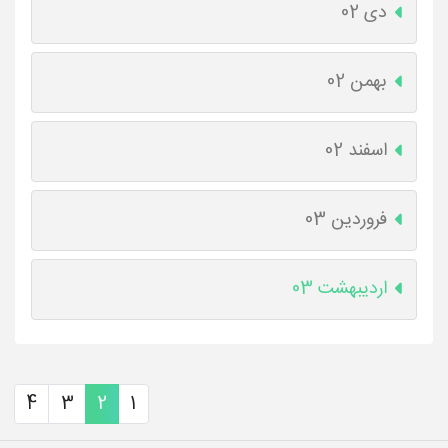
دی 02
بهمن 02
اسفند 02
فروردین 03
اردیبهشت 03
4
3
2
1