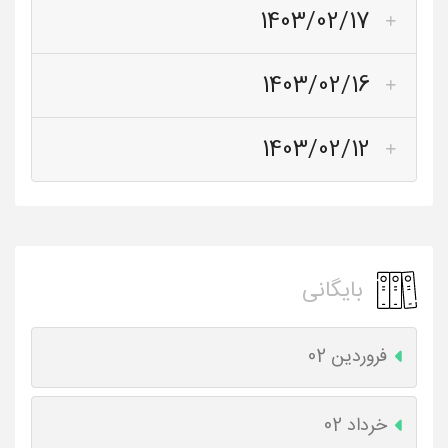
1403/02/17
1403/02/16
1403/02/12
بایگانی
فروردین 02
خرداد 02