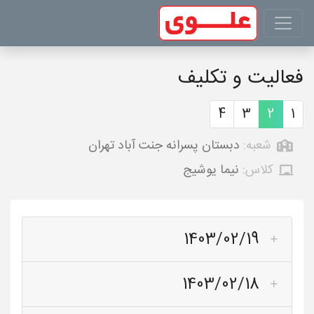
فعالیت و تکلیف
4
3
2
1
شعبه:
دبستان پسرانه جنت آباد تهران
کلاس:
نیما یوشیج
1403/02/19
1403/02/18