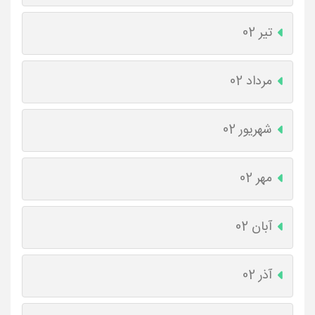
تیر 02
مرداد 02
شهریور 02
مهر 02
آبان 02
آذر 02