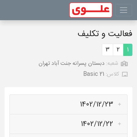
فعالیت و تکلیف
3
2
1
شعبه:
دبستان پسرانه جنت آباد تهران
کلاس:
Basic 21
1402/12/23
1402/12/22