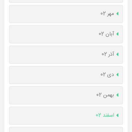
مهر 02
آبان 02
آذر 02
دی 02
بهمن 02
اسفند 02