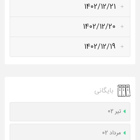
1402/12/21
1402/12/20
1402/12/19
بایگانی
تیر 02
مرداد 02