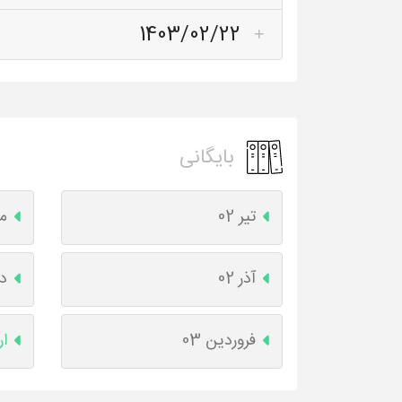
1403/02/22
بایگانی
تیر 02
مر
آذر 02
دی
فروردین 03
ار