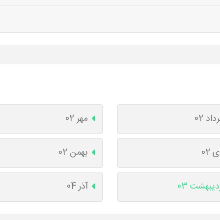
داد 02
مهر 02
 02
بهمن 02
دیبهشت 03
آذر 04