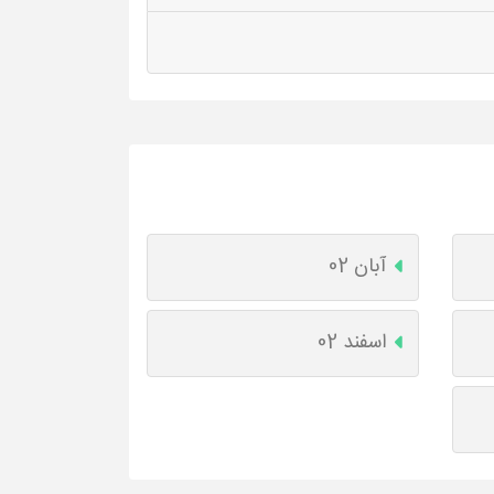
آبان 02
اسفند 02