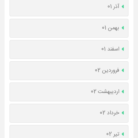
آذر 01
بهمن 01
اسفند 01
فروردین 02
اردیبهشت 02
خرداد 02
تیر 02