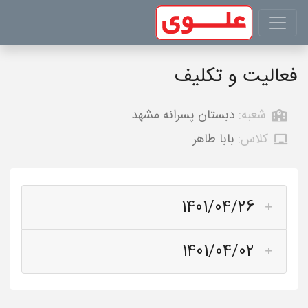
فعالیت و تکلیف
شعبه:
دبستان پسرانه مشهد
کلاس:
بابا طاهر
1401/04/26
1401/04/02