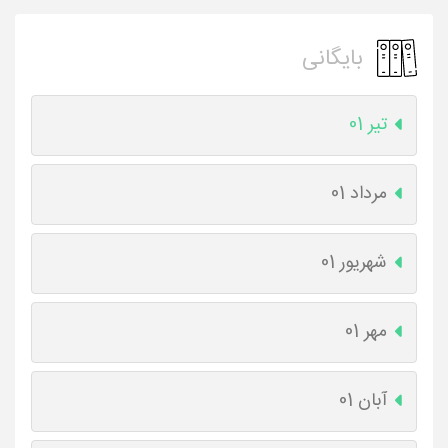
بایگانی
تیر 01
مرداد 01
شهریور 01
مهر 01
آبان 01