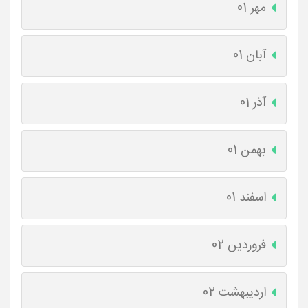
مهر 01
آبان 01
آذر 01
بهمن 01
اسفند 01
فروردین 02
اردیبهشت 02