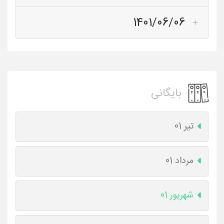
1401/06/06
بایگانی
تیر 01
مرداد 01
شهریور 01