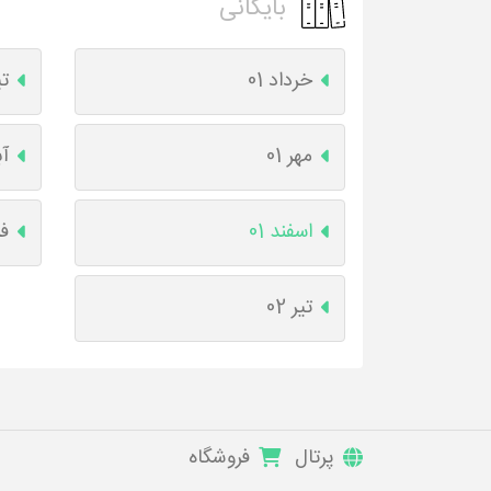
بایگانی
خرداد 01
تی
مهر 01
آب
اسفند 01
فر
تیر 02
پرتال
فروشگاه