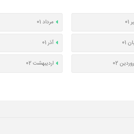
ر 01
مرداد 01
ان 01
آذر 01
وردین 02
اردیبهشت 02