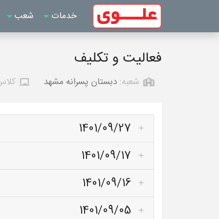
خدمات
شعب
فعالیت و تکلیف
شعبه:
دبستان پسرانه مشهد
کلاس
1401/09/27
1401/09/17
1401/09/16
1401/09/05