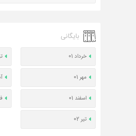
بایگانی
خرداد 01
تی
مهر 01
آب
اسفند 01
فر
تیر 02