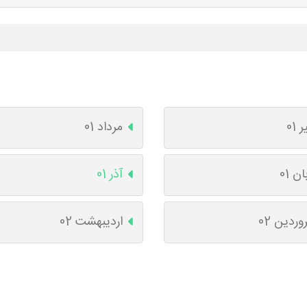
ر 01
مرداد 01
ان 01
آذر 01
وردین 02
اردیبهشت 02