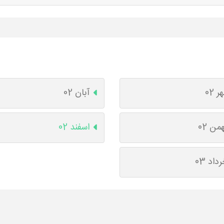
ر 02
آبان 02
من 02
اسفند 02
داد 03