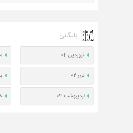
بایگانی
فروردین 02
مه
دی 02
به
اردیبهشت 03
خر