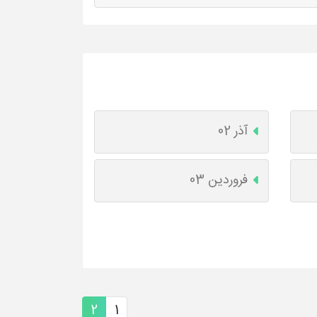
آذر 02
فروردین 03
2
1