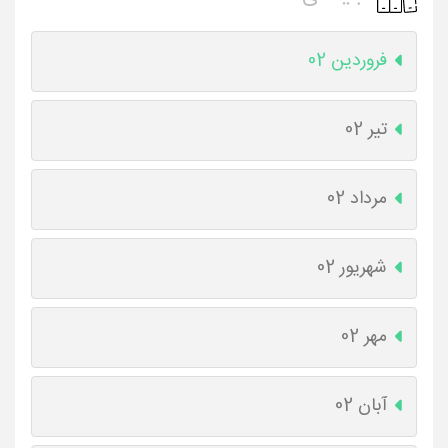
فروردین 02
تیر 02
مرداد 02
شهریور 02
مهر 02
آبان 02