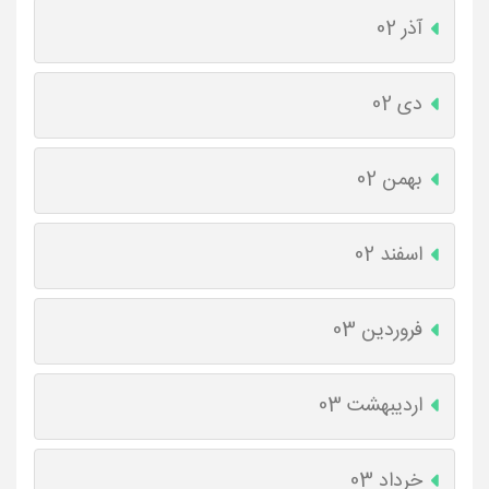
آذر 02
دی 02
بهمن 02
اسفند 02
فروردین 03
اردیبهشت 03
خرداد 03