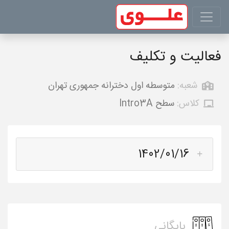
فعالیت و تکلیف
شعبه:
متوسطه اول دخترانه جمهوری تهران
کلاس:
سطح Intro3A
1402/01/16
بایگانی