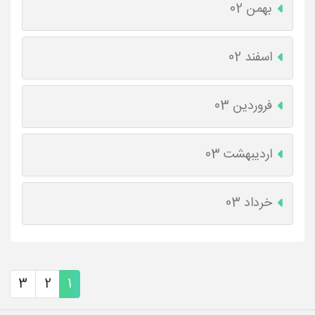
بهمن 02
اسفند 02
فروردین 03
اردیبهشت 03
خرداد 03
3
2
1