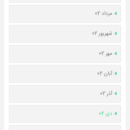
مرداد 02
شهریور 02
مهر 02
آبان 02
آذر 02
دی 02