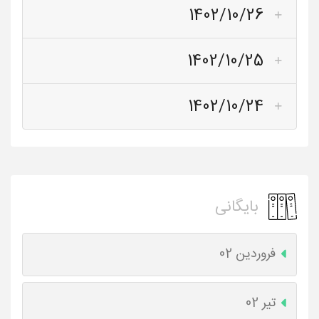
1402/10/26
1402/10/25
1402/10/24
بایگانی
فروردین 02
تیر 02