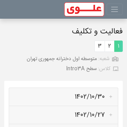
فعالیت و تکلیف
3
2
1
شعبه:
متوسطه اول دخترانه جمهوری تهران
کلاس:
سطح Intro3A
1402/10/30
1402/10/27