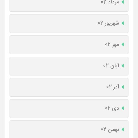
مرداد 02
شهریور 02
مهر 02
آبان 02
آذر 02
دی 02
بهمن 02