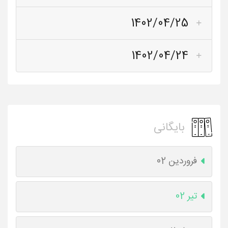
1402/04/25
1402/04/24
بایگانی
فروردین 02
تیر 02