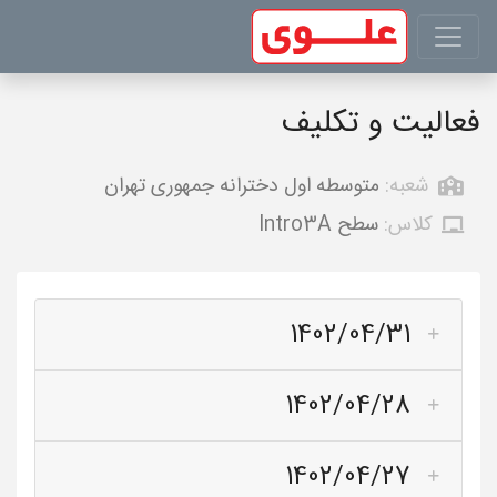
فعالیت و تکلیف
شعبه:
متوسطه اول دخترانه جمهوری تهران
کلاس:
سطح Intro3A
1402/04/31
1402/04/28
1402/04/27