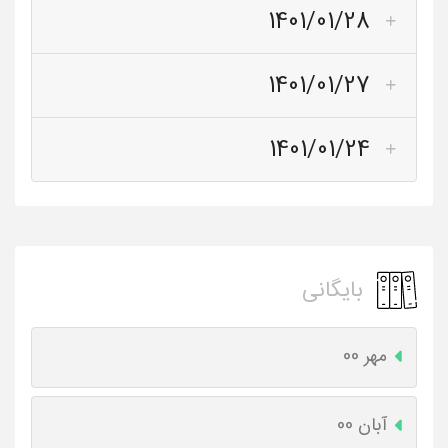
1401/01/28
1401/01/27
1401/01/24
بایگانی
مهر 00
آبان 00