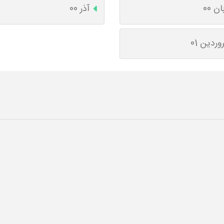
ان 00
آذر 00
وردین 01