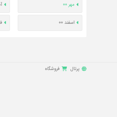
مهر 00
آب
اسفند 00
فر
پرتال
فروشگاه