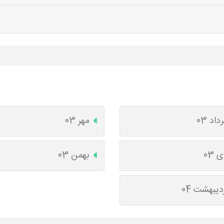
داد 03
مهر 03
 03
بهمن 03
دیبهشت 04