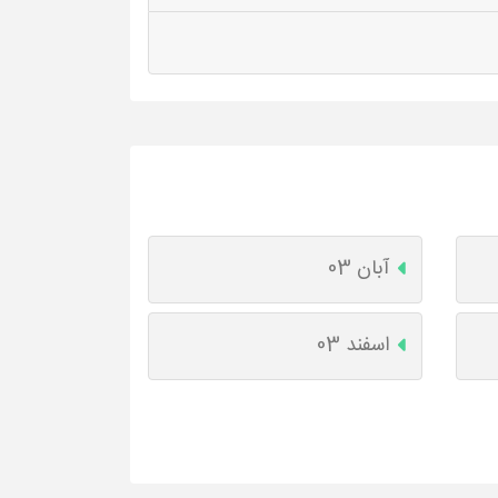
آبان 03
اسفند 03