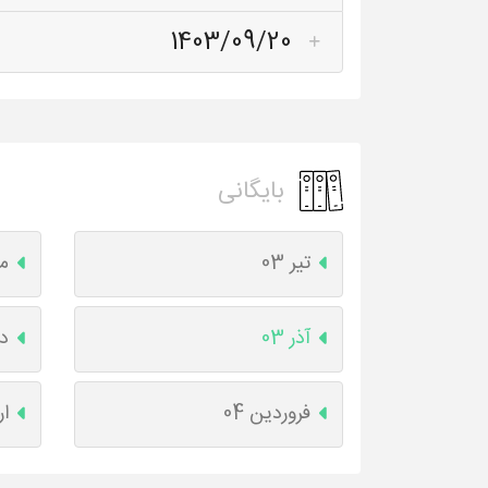
1403/09/20
بایگانی
تیر 03
مر
آذر 03
دی
فروردین 04
ار