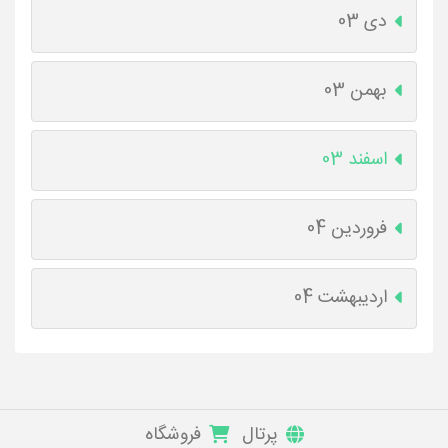
دی 03
بهمن 03
اسفند 03
فروردین 04
اردیبهشت 04
پرتال
فروشگاه