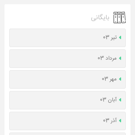
بایگانی
تیر 03
مرداد 03
مهر 03
آبان 03
آذر 03