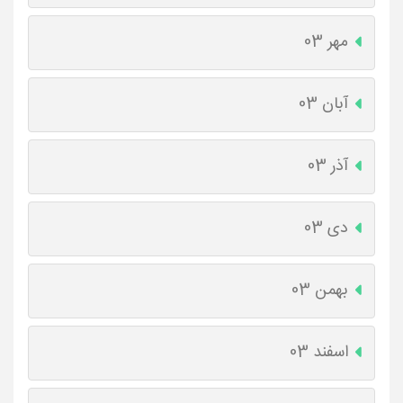
مهر 03
آبان 03
آذر 03
دی 03
بهمن 03
اسفند 03