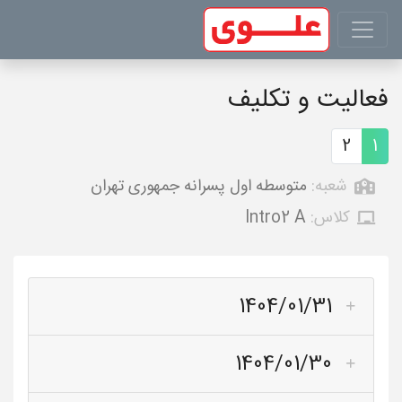
فعالیت و تکلیف
2
1
شعبه:
متوسطه اول پسرانه جمهوری تهران
کلاس:
Intro2 A
1404/01/31
1404/01/30