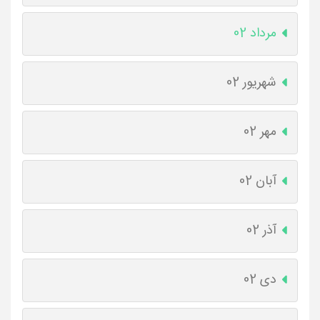
مرداد 02
شهریور 02
مهر 02
آبان 02
آذر 02
دی 02