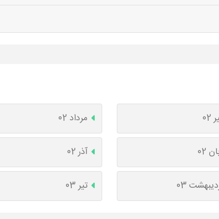
ر 02
مرداد 02
ان 02
آذر 02
دیبهشت 03
تیر 03