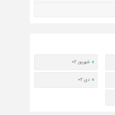
شهریور 02
دی 02