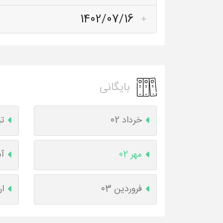
1402/07/16
بایگانی
خرداد 02
تی
مهر 02
آب
فروردین 03
ار