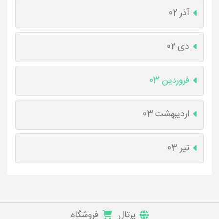
آذر 02
دی 02
فروردین 03
اردیبهشت 03
تیر 03
پرتال
فروشگاه