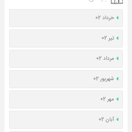
خرداد 02
تیر 02
مرداد 02
شهریور 02
مهر 02
آبان 02