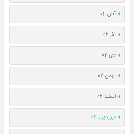
آبان 02
آذر 02
دی 02
بهمن 02
اسفند 02
فروردین 03