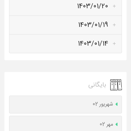
1403/01/20
1403/01/19
1403/01/14
بایگانی
شهریور 02
مهر 02