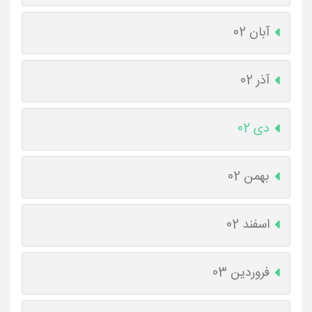
آبان 02
آذر 02
دی 02
بهمن 02
اسفند 02
فروردین 03