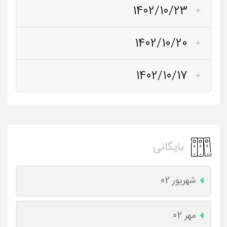
1402/10/23
1402/10/20
1402/10/17
بایگانی
شهریور 02
مهر 02