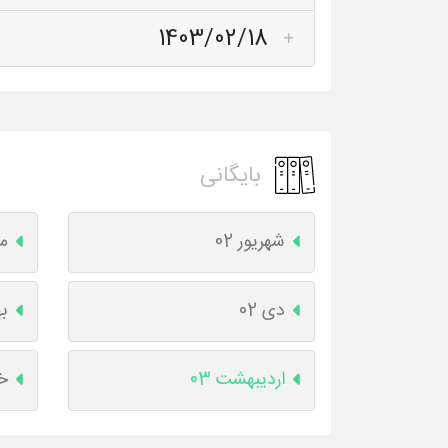
1403/02/18
بایگانی
شهریور 02
مه
دی 02
به
اردیبهشت 03
خر