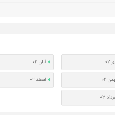
ر 02
آبان 02
من 02
اسفند 02
داد 03