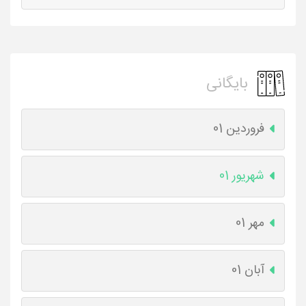
بایگانی
فروردین 01
شهریور 01
مهر 01
آبان 01