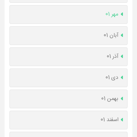
مهر 01
آبان 01
آذر 01
دی 01
بهمن 01
اسفند 01