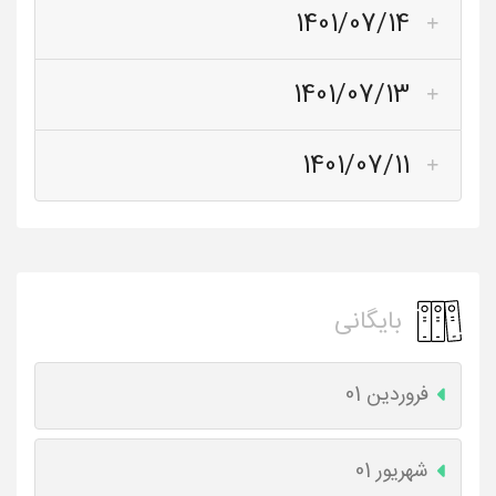
1401/07/14
1401/07/13
1401/07/11
بایگانی
فروردین 01
شهریور 01