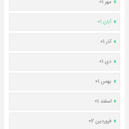
مهر 01
آبان 01
آذر 01
دی 01
بهمن 01
اسفند 01
فروردین 02