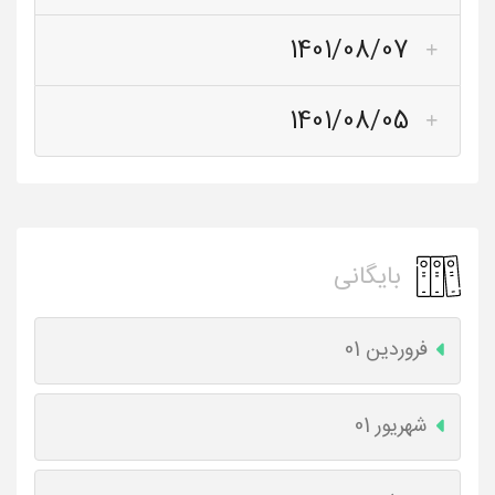
1401/08/07
1401/08/05
بایگانی
فروردین 01
شهریور 01