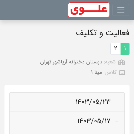
فعالیت و تکلیف
2
1
شعبه:
دبستان دخترانه آریاشهر تهران
کلاس:
مینا 1
1403/05/23
1403/05/17