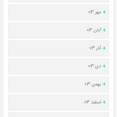
مهر 03
آبان 03
آذر 03
دی 03
بهمن 03
اسفند 03