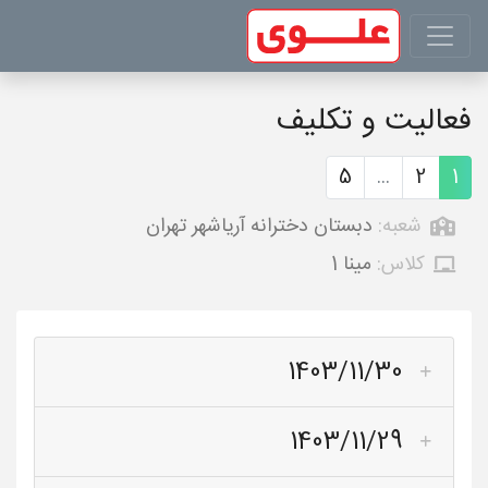
فعالیت و تکلیف
5
...
2
1
شعبه:
دبستان دخترانه آریاشهر تهران
کلاس:
مینا 1
1403/11/30
1403/11/29