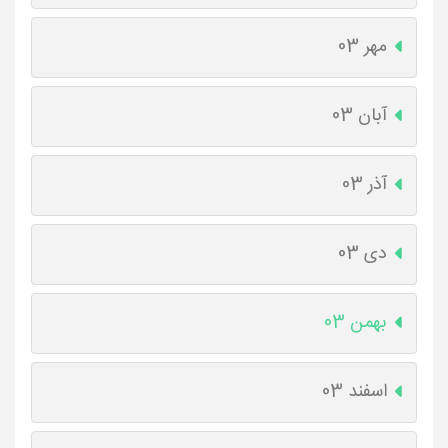
مهر 03
آبان 03
آذر 03
دی 03
بهمن 03
اسفند 03