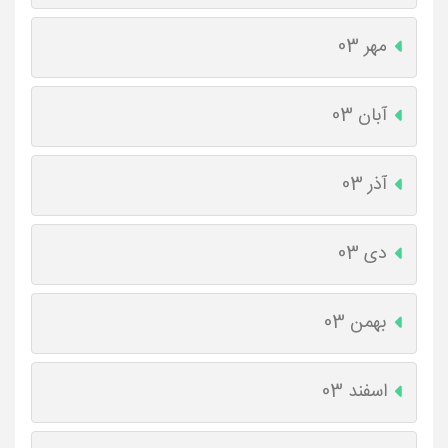
مهر 03
آبان 03
آذر 03
دی 03
بهمن 03
اسفند 03