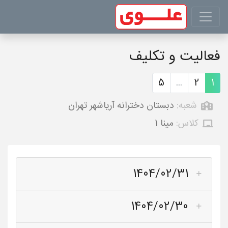
فعالیت و تکلیف
5
...
2
1
شعبه:
دبستان دخترانه آریاشهر تهران
کلاس:
مینا 1
1404/02/31
1404/02/30