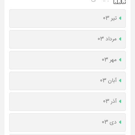
تیر 03
مرداد 03
مهر 03
آبان 03
آذر 03
دی 03