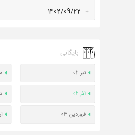
1402/09/22
بایگانی
تیر 02
مر
آذر 02
دی
فروردین 03
ار