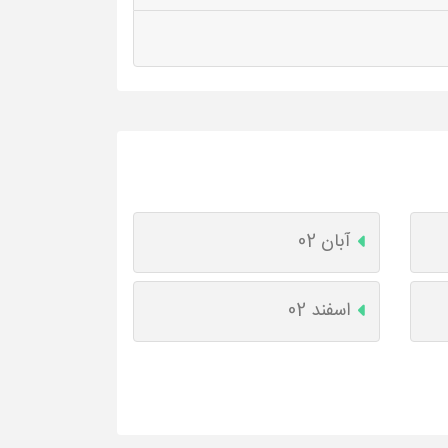
آبان 02
اسفند 02