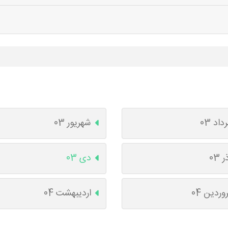
داد 03
شهریور 03
ر 03
دی 03
وردین 04
اردیبهشت 04