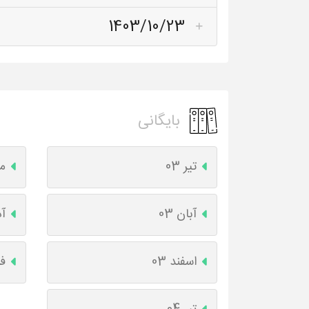
1403/10/23
بایگانی
تیر 03
مر
آبان 03
آذ
اسفند 03
فر