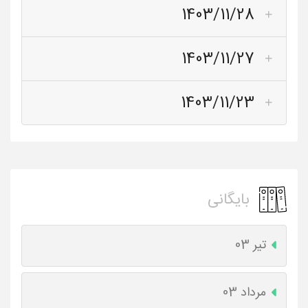
1403/11/28
1403/11/27
1403/11/23
بایگانی
تیر 03
مرداد 03