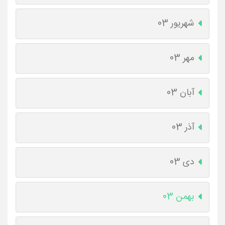
شهریور 03
مهر 03
آبان 03
آذر 03
دی 03
بهمن 03