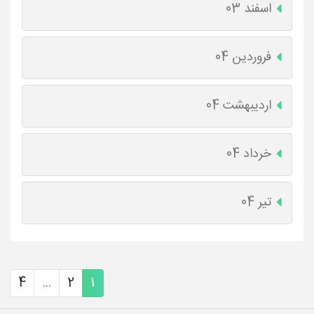
اسفند 03
فروردین 04
اردیبهشت 04
خرداد 04
تیر 04
4
...
2
1