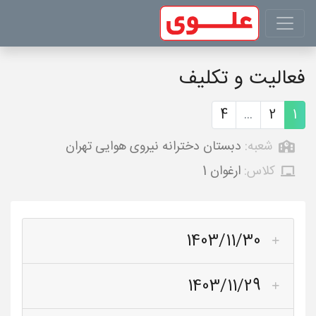
فعالیت و تکلیف
4
...
2
1
شعبه:
دبستان دخترانه نیروی هوایی تهران
کلاس:
ارغوان 1
1403/11/30
1403/11/29