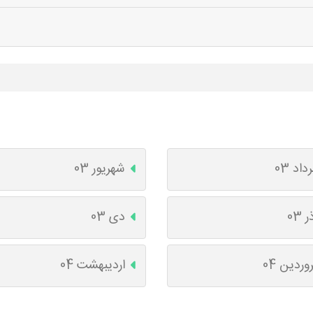
داد 03
شهریور 03
ر 03
دی 03
وردین 04
اردیبهشت 04