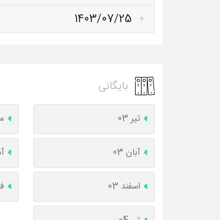
1403/07/25
بایگانی
تیر 03
مر
آبان 03
آذ
اسفند 03
فر