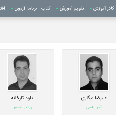
کادر آموزش
تقویم آموزش
کتاب
برنامه آزمون
افت
علیرضا بیگلری
داود کارخانه
آمار ریاضی
ریاضی محض