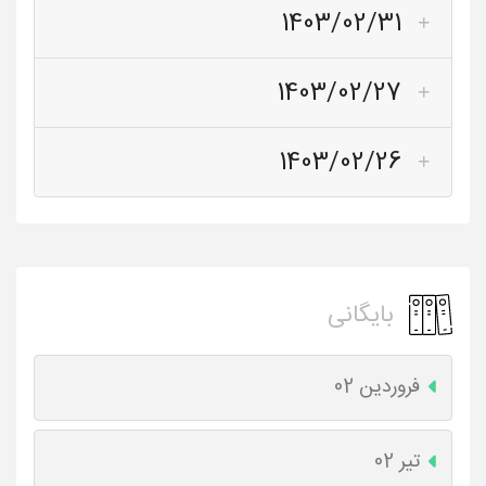
1403/02/31
1403/02/27
1403/02/26
بایگانی
فروردین 02
تیر 02