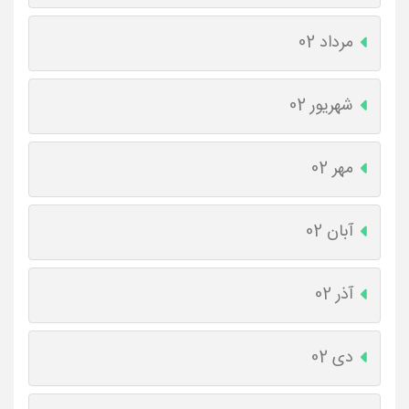
مرداد 02
شهریور 02
مهر 02
آبان 02
آذر 02
دی 02