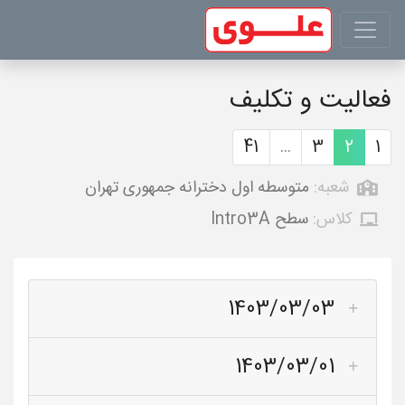
فعالیت و تکلیف
41
...
3
2
1
شعبه:
متوسطه اول دخترانه جمهوری تهران
کلاس:
سطح Intro3A
1403/03/03
1403/03/01