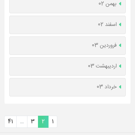
بهمن 02
اسفند 02
فروردین 03
اردیبهشت 03
خرداد 03
41
...
3
2
1