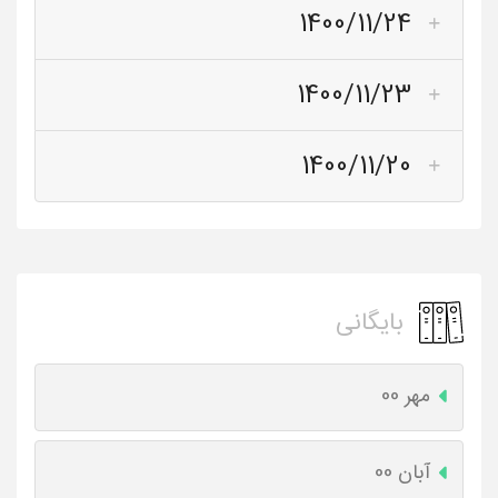
1400/11/24
1400/11/23
1400/11/20
بایگانی
مهر 00
آبان 00