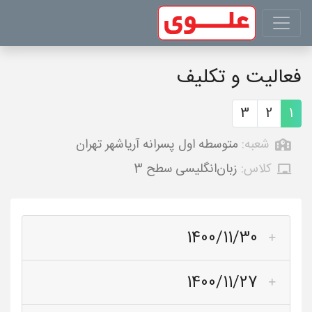
فعالیت و تکلیف
3
2
1
شعبه:
متوسطه اول پسرانه آریاشهر تهران
کلاس:
زبان‌انگلیسی سطح 3
1400/11/30
1400/11/27