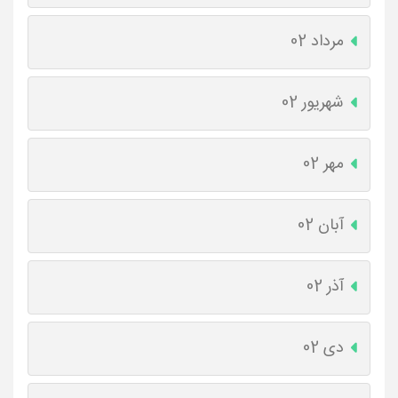
مرداد 02
شهریور 02
مهر 02
آبان 02
آذر 02
دی 02