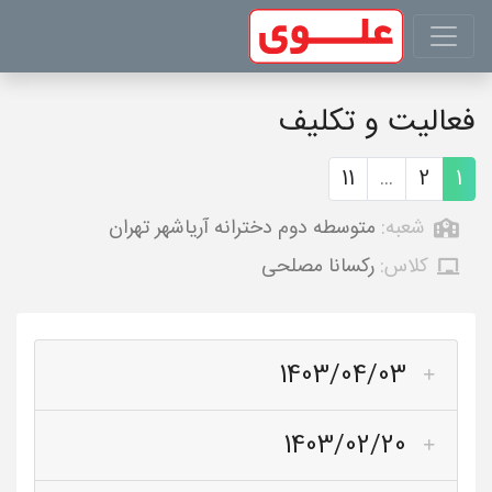
فعالیت و تکلیف
11
...
2
1
شعبه:
متوسطه دوم دخترانه آریاشهر تهران
کلاس:
رکسانا مصلحی
1403/04/03
1403/02/20