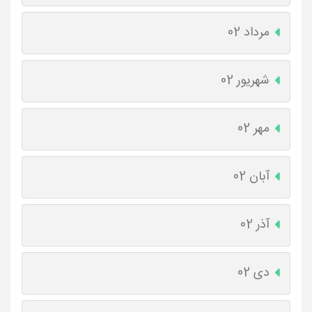
مرداد 02
شهریور 02
مهر 02
آبان 02
آذر 02
دی 02