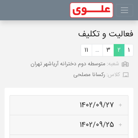
فعالیت و تکلیف
11
...
3
2
1
شعبه:
متوسطه دوم دخترانه آریاشهر تهران
کلاس:
رکسانا مصلحی
1402/09/27
1402/09/25