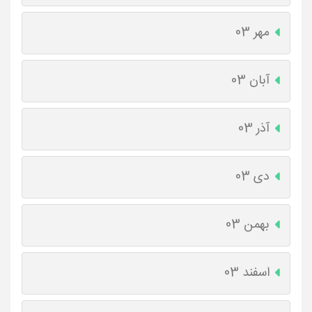
مهر 03
آبان 03
آذر 03
دی 03
بهمن 03
اسفند 03