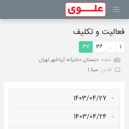
فعالیت و تکلیف
37
36
...
1
شعبه:
دبستان دخترانه آریاشهر تهران
کلاس:
مینا 1
1403/04/27
1403/04/24